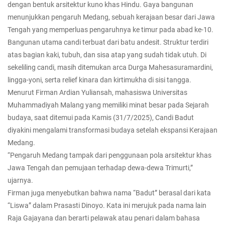
dengan bentuk arsitektur kuno khas Hindu. Gaya bangunan
menunjukkan pengaruh Medang, sebuah kerajaan besar dari Jawa
Tengah yang memperluas pengaruhnya ke timur pada abad ke-10.
Bangunan utama candi terbuat dari batu andesit. Struktur terdiri
atas bagian kaki, tubuh, dan sisa atap yang sudah tidak utuh. Di
sekeliling candi, masih ditemukan arca Durga Mahesasuramardini,
lingga-yoni, serta relief kinara dan kirtimukha di sisi tangga.
Menurut Firman Ardian Yuliansah, mahasiswa Universitas
Muhammadiyah Malang yang memiliki minat besar pada Sejarah
budaya, saat ditemui pada Kamis (31/7/2025), Candi Badut
diyakini mengalami transformasi budaya setelah ekspansi Kerajaan
Medang.
“Pengaruh Medang tampak dari penggunaan pola arsitektur khas
Jawa Tengah dan pemujaan terhadap dewa-dewa Trimurti,”
ujarnya.
Firman juga menyebutkan bahwa nama “Badut” berasal dari kata
“Liswa” dalam Prasasti Dinoyo. Kata ini merujuk pada nama lain
Raja Gajayana dan berarti pelawak atau penari dalam bahasa